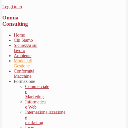
Leggi tutto
Omnia
Consulting
Home
Chi Siamo
Sicurezza sul
lavoro
Ambiente
Modelli di
Gestione
Conformità
Macchine
Formazione
Commerciale
e
Marketing
Informatica
e Web
Internazionalizzazione
e
marketing
Lean