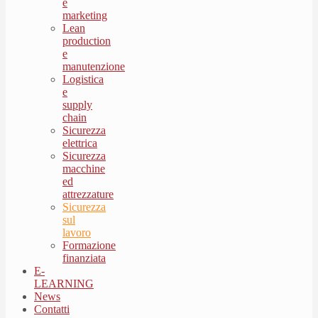
e
marketing
Lean
production
e
manutenzione
Logistica
e
supply
chain
Sicurezza
elettrica
Sicurezza
macchine
ed
attrezzature
Sicurezza
sul
lavoro
Formazione
finanziata
E-
LEARNING
News
Contatti