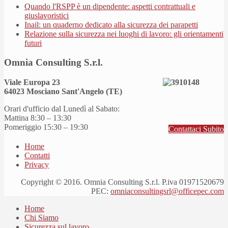
Quando l'RSPP è un dipendente: aspetti contrattuali e
giuslavoristici
Inail: un quaderno dedicato alla sicurezza dei parapetti
Relazione sulla sicurezza nei luoghi di lavoro: gli orientamenti
futuri
Omnia Consulting S.r.l.
Viale Europa 23
64023 Mosciano Sant'Angelo (TE)
Orari d'ufficio dal Lunedì al Sabato:
Mattina 8:30 – 13:30
Pomeriggio 15:30 – 19:30
Contattaci Subito
Home
Contatti
Privacy
Copyright © 2016. Omnia Consulting S.r.l. P.iva 01971520679
PEC:
omniaconsultingsrl@officepec.com
Home
Chi Siamo
Sicurezza sul lavoro